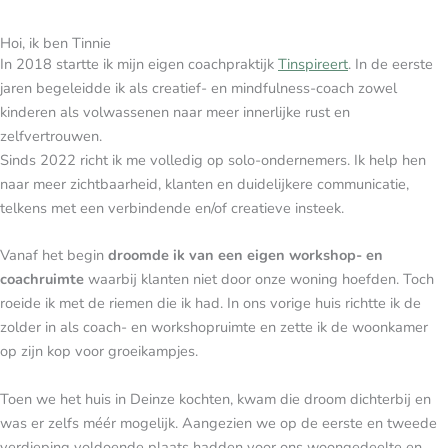
Hoi, ik ben Tinnie
In 2018 startte ik mijn eigen coachpraktijk
Tinspireert
. In de eerste
jaren begeleidde ik als creatief- en mindfulness-coach zowel
kinderen als volwassenen naar meer innerlijke rust en
zelfvertrouwen.
Sinds 2022 richt ik me volledig op solo-ondernemers. Ik help hen
naar meer zichtbaarheid, klanten en duidelijkere communicatie,
telkens met een verbindende en/of creatieve insteek.
Vanaf het begin
droomde ik van een eigen workshop- en
coachruimte
waarbij klanten niet door onze woning hoefden. Toch
roeide ik met de riemen die ik had. In ons vorige huis richtte ik de
zolder in als coach- en workshopruimte en zette ik de woonkamer
op zijn kop voor groeikampjes.
Toen we het huis in Deinze kochten, kwam die droom dichterbij en
was er zelfs méér mogelijk. Aangezien we op de eerste en tweede
verdieping voldoende plaats hadden voor ons woongedeelte en