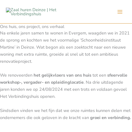
Spring
naar
de
inhoud
Ons huis, ons project, ons verhaal
Na enkele jaren samen te wonen in Evergem, waagden we in 2021
de sprong en kochten we het voormalige ‘Schoonheidsinstituut
Martine’ in Deinze. Wat begon als een zoektocht naar een nieuwe
woning met extra ruimte, groeide al snel uit tot een ambitieus
renovatieproject.
We renoveerden
het gelijkvloers van ons huis
tot een
sfeervolle
workshop-, vergader- en opleidinglocatie
. Na drie uitdagende
jaren konden we op 24/08/2024 met een trots en voldaan gevoel
Het Verbindingshuis openen.
Sindsdien vinden we het fijn dat we onze ruimtes kunnen delen met
ondernemers die ook geloven in de kracht van
groei en verbinding.